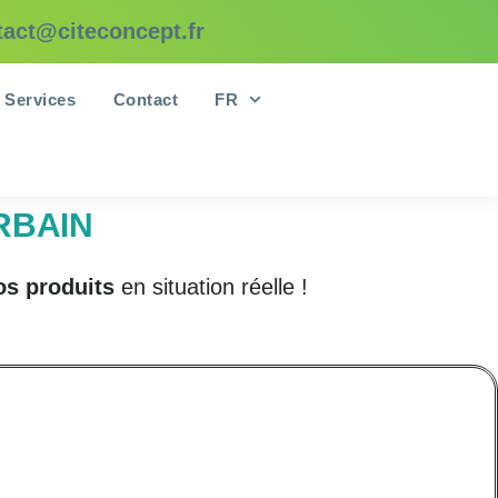
tact@citeconcept.fr
Services
Contact
FR
RBAIN
os produits
en situation réelle !