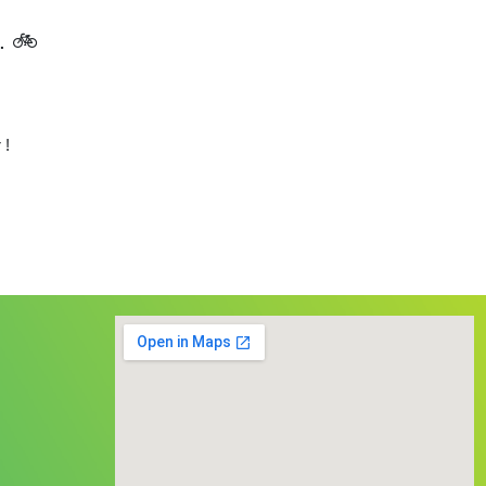
. 🚲
 !