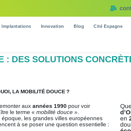
con
Implantations
Innovation
Blog
Cité Espagne
E : DES SOLUTIONS CONCRÈT
QUOI, LA MOBILITÉ DOUCE ?
Que
t remonter aux
années 1990
pour voir
d’O
ître le terme «
mobilité douce »
.
en
e époque, les grandes villes européennes
dou
cent à se poser une question essentielle :
éco