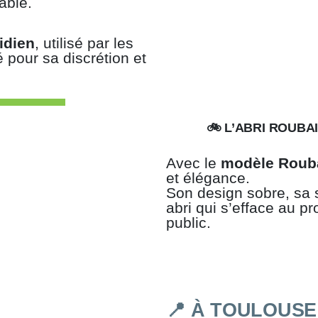
able.
idien
, utilisé par les
é pour sa discrétion et
🚲 L’ABRI ROUBA
Avec le
modèle Roub
et élégance.
Son design sobre, sa s
abri qui s’efface au pr
public.
📍 À TOULOUSE