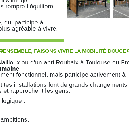
il s’intègre
ns rompre l’équilibre
e
, qui participe à
 plus agréable à vivre.
♻️ENSEMBLE, FAISONS VIVRE LA MOBILITÉ DOUCE♻
 Nailloux ou d’un abri Roubaix à Toulouse ou Fr
humaine
.
ement fonctionnel, mais participe activement à l
ites installations font de grands changements – p
et rapprochent les gens.
 logique :
s ambitions.