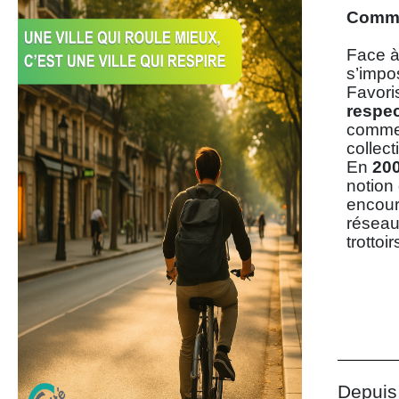
Comme
Face à
s’impo
Favori
respe
comme 
collecti
En
20
notion
encour
réseau
trotto
Depuis,