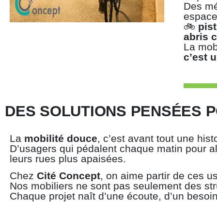
Des mé
espaces
🚲
pis
abris c
La mobi
c’est 
DES SOLUTIONS PENSÉES P
La
mobilité douce
, c’est avant tout une his
D’usagers qui pédalent chaque matin pour aller
leurs rues plus apaisées.
Chez
Cité Concept
, on aime partir de ces u
Nos mobiliers ne sont pas seulement des str
Chaque projet naît d’une écoute, d’un besoin 