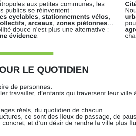
tropoles aux petites communes, les
Cit
 publics se réinventent :
Nou
tes cyclables
,
stationnements vélos
,
urb
ollectifs
,
arceaux
,
zones piétonnes
…
pou
lité douce n’est plus une alternative :
agr
une évidence
.
cha
OUR LE QUOTIDIEN
toire de personnes.
 travailler, d’enfants qui traversent leur ville 
sages réels, du quotidien de chacun.
uctures, ce sont des lieux de passage, de pau
concret, et d’un désir de rendre la ville plus fl