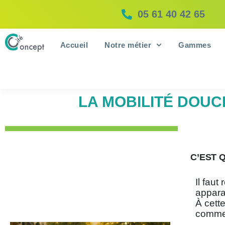
05 61 40 42 65
Accueil
Notre métier
Gammes
LA MOBILITÉ DOUC
C’EST 
Il fau
appara
À cett
commen