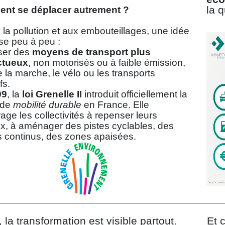
la q
nt se déplacer autrement ?
 la pollution et aux embouteillages, une idée
se peu à peu :
ser des
moyens de transport plus
ctueux
, non motorisés ou à faible émission,
la marche, le vélo ou les transports
fs.
09
, la
loi Grenelle II
introduit officiellement la
 de
mobilité durable
en France. Elle
age les collectivités à repenser leurs
x, à aménager des pistes cyclables, des
irs continus, des zones apaisées.
 la transformation est visible partout.
Et 