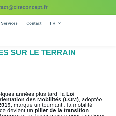
tact@citeconcept.fr
Services
Contact
FR
ES SUR LE TERRAIN
lques années plus tard, la
Loi
rientation des Mobilités (LOM)
, adoptée
2019
, marque un tournant : la mobilité
ce devient un
pilier de la transition
logique
et un levier majeur pour améliorer