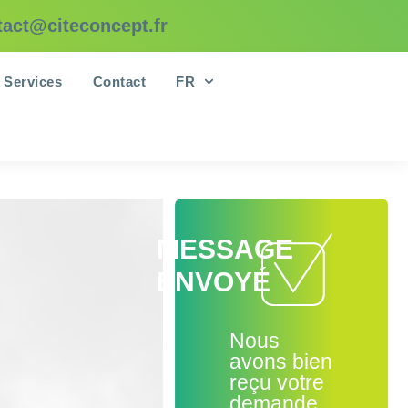
tact@citeconcept.fr
Services
Contact
FR
MESSAGE
ENVOYÉ
Nous
avons bien
reçu votre
demande