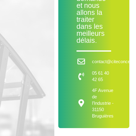
et nous
allons la
traiter
dans les
meilleurs
délais.
contact@citeconcept.f
05 61 40
42 65
4F Avenue
de
l’Industrie -
31150
Bruguières