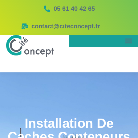
05 61 40 42 65
contact@citeconcept.fr
Installation De
Caches Conteneurs