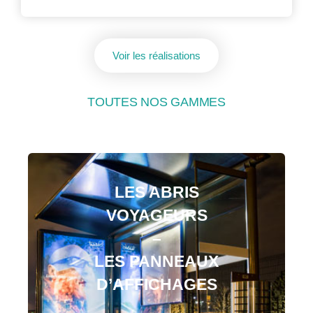
Voir les réalisations
TOUTES NOS GAMMES
LES ABRIS
VOYAGEURS
–
LES PANNEAUX
D’AFFICHAGES