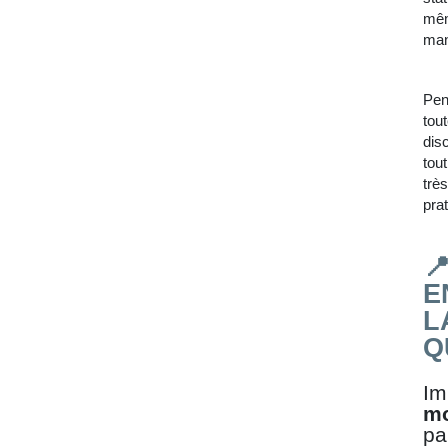
mêm
man
Pen
tout
dis
tou
trè
prat

E
L
Q
Im
m
pa