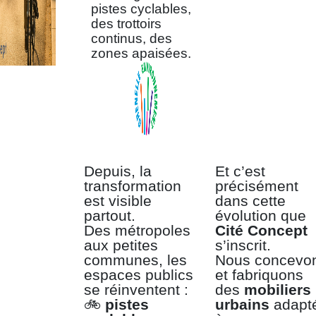
pistes cyclables,
des trottoirs
continus, des
zones apaisées.
Depuis, la
Et c’est
transformation
précisément
est visible
dans cette
partout.
évolution que
Des métropoles
Cité Concept
aux petites
s’inscrit.
communes, les
Nous concevo
espaces publics
et fabriquons
se réinventent :
des
mobiliers
🚲
pistes
urbains
adapt