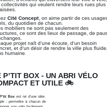
 collectivités qui veulent rendre leurs rues plus
aisées.
hez
Cité Concept
, on aime partir de ces usage
els, du quotidien de chacun.
s mobiliers ne sont pas seulement des
ructures, ce sont des lieux de passage, de pau
échanges.
aque projet naît d’une écoute, d’un besoin
ncret, et d’un désir de rendre la ville plus fluide
us humaine.
 P’TIT BOX - UN ABRI VÉLO
OMPACT ET UTILE 🚲
P’tit Box
est né d’une idée
ple : permettre à chacun de
tionner son vélo facilement,