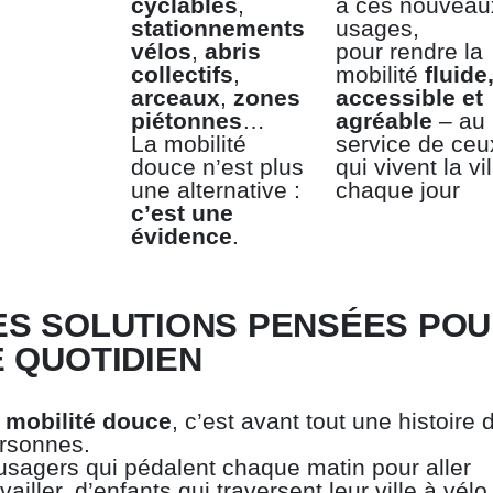
cyclables
,
à ces nouveau
stationnements
usages,
vélos
,
abris
pour rendre la
collectifs
,
mobilité
fluide
arceaux
,
zones
accessible et
piétonnes
…
agréable
– au
La mobilité
service de ceu
douce n’est plus
qui vivent la vil
une alternative :
chaque jour
c’est une
évidence
.
ES SOLUTIONS PENSÉES PO
E QUOTIDIEN
a
mobilité douce
, c’est avant tout une histoire 
rsonnes.
usagers qui pédalent chaque matin pour aller
availler, d’enfants qui traversent leur ville à vélo