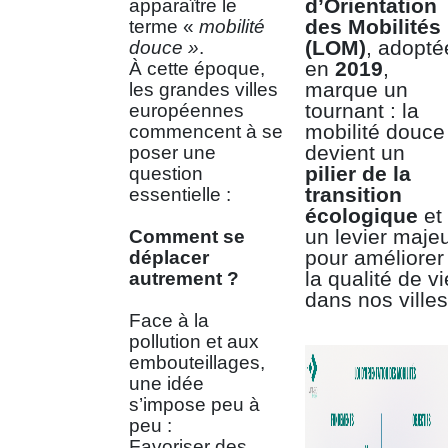
d’Orientation
apparaître le
des Mobilités
terme «
mobilité
(LOM)
, adopté
douce »
.
en
2019
,
À cette époque,
marque un
les grandes villes
tournant : la
européennes
mobilité douce
commencent à se
devient un
poser une
pilier de la
question
transition
essentielle :
écologique
et
un levier maje
Comment se
pour améliorer
déplacer
la qualité de vi
autrement ?
dans nos villes
Face à la
pollution et aux
embouteillages,
une idée
s’impose peu à
peu :
Favoriser des