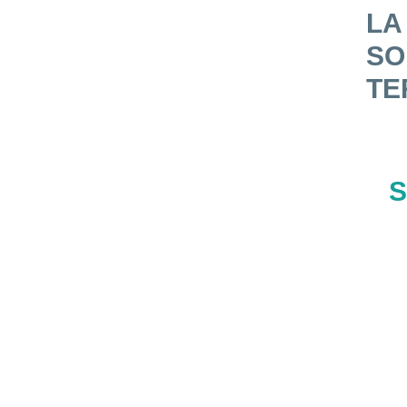
LA
SO
TE
S