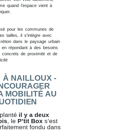
e quand l’espace vient à
quer.
sé pour les communes de
es tailles, il s’intègre avec
crétion dans le paysage urbain
t en répondant à des besoins
s concrets de proximité et de
icité

À NAILLOUX -
NCOURAGER
A MOBILITÉ AU
UOTIDIEN
planté
il y a deux
ois
, le
P’tit Box
s’est
rfaitement fondu dans