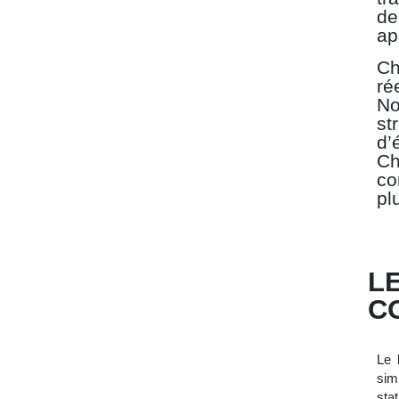
de
ap
C
ré
No
st
d’
Ch
co
pl
LE
C
Le
sim
sta