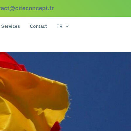
tact@citeconcept.fr
Services
Contact
FR