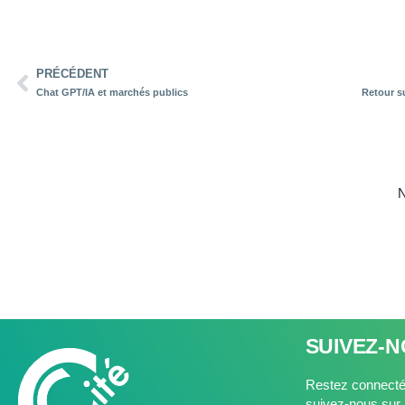
PRÉCÉDENT
Chat GPT/IA et marchés publics
N
SUIVEZ-
Restez connectés
suivez-nous sur 