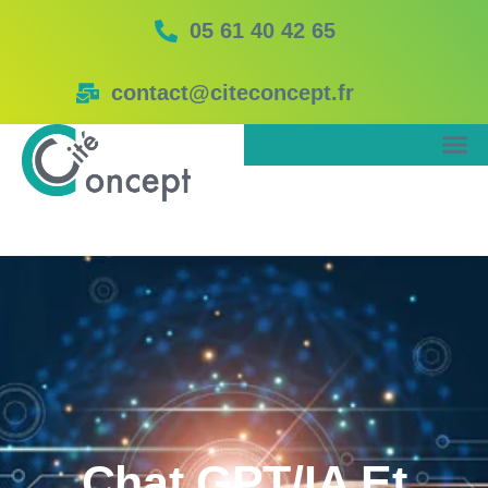
05 61 40 42 65
contact@citeconcept.fr
Chat GPT/IA Et