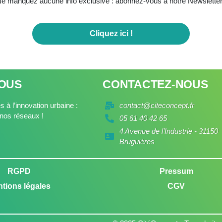
e manquez aucune info exclusive : abonnez-vous à notre Newsletter
Cliquez ici !
NOUS
CONTACTEZ-NOUS
 à l’innovation urbaine :
contact@citeconcept.fr
nos réseaux !
05 61 40 42 65
4 Avenue de l’Industrie - 31150
Bruguières
RGPD
Pressum
tions légales
CGV